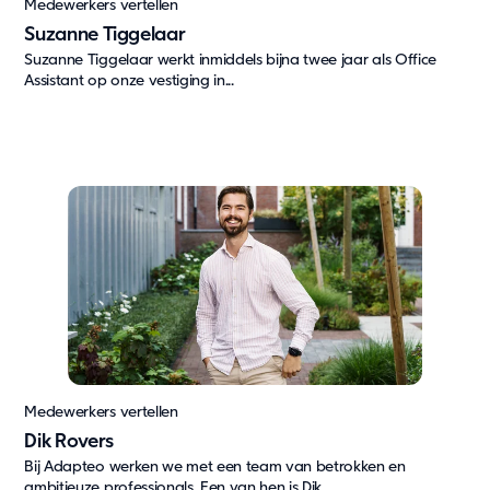
Medewerkers vertellen
Updates
Suzanne Tiggelaar
Blog
Suzanne Tiggelaar werkt inmiddels bijna twee jaar als Office
Assistant op onze vestiging in...
Nieuws
Klantcases
Updates
Over Ons
Contact
Pers & media
Werken bij
Vacatures
Jouw samenwerkingspartner
Ons doel
Medewerkers vertellen
Over ons
Dik Rovers
Bij Adapteo werken we met een team van betrokken en
Support
ambitieuze professionals. Een van hen is Dik...