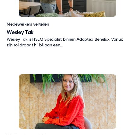
Oplossingen
Bouw & industrie
Medewerkers vertellen
Kantoor
Wesley Tak
Kinderopvang
Wesley Tak is HSEQ Specialist binnen Adapteo Benelux. Vanuit
Onderwijs
zijn rol draagt hij bij aan een...
Ouderenzorg
Overheid
Wonen
Zorg & Gezondheid
Onze oplossingen
Duurzaamheid
Onze aanpak
Rapportage en naleving
Duurzaamheid