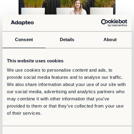
Consent
Details
About
Medewerkers vertellen
Mandy de Boer
Bij Adapteo werken we met een team van gedreven en
This website uses cookies
enthousiaste professionals. Een van hen is Mandy...
We use cookies to personalise content and ads, to
provide social media features and to analyse our traffic.
We also share information about your use of our site with
our social media, advertising and analytics partners who
may combine it with other information that you’ve
provided to them or that they’ve collected from your use
of their services.
C