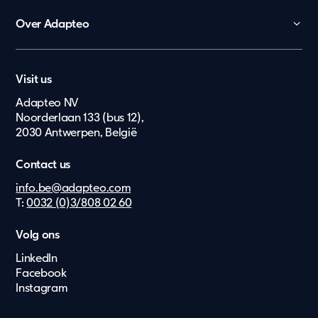
Onderwijs
Over Adapteo
Kantoor
Contact
Overheid
Nederland
Vacatures
Zorg en gezondheid
Visit us
Lietuvių
Pers & Media
Ouderenzorg
Adapteo NV
Eesti Keel
Noorderlaan 133 (bus 12),
Wonen
2030 Antwerpen, België
Suomi
Bouw & Industrie
Dansk
Extra's
Contact us
Norsk
info.be@adapteo.com
T:
0032 (0)3/808 02 60
Deutsch
Svenska
Volg ons
LinkedIn
English
Facebook
Latviešu
Instagram
België