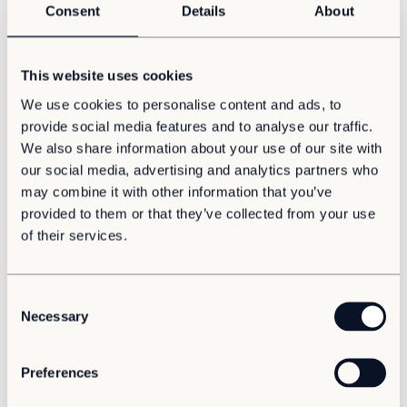
Consent
Details
About
Oplossingen
Ga naar de beeldbank
Bouw & industrie
This website uses cookies
Kantoor
Kinderopvang
We use cookies to personalise content and ads, to
Nieuws & Artikelen
Onderwijs
provide social media features and to analyse our traffic.
Hier vindt u het meest recente nieuws rondom
We also share information about your use of our site with
Ouderenzorg
Adapteo.
our social media, advertising and analytics partners who
Overheid
may combine it with other information that you’ve
Wonen
provided to them or that they’ve collected from your use
Zorg & Gezondheid
Lees meer
of their services.
Onze oplossingen
Nieuws- en mediacontact
Duurzaamheid
C
Necessary
o
Onze aanpak
Marketing
n
Rapportage en naleving
t.a.v. Alex Knook
s
Preferences
Duurzaamheid
e
marketing.nl@adapteo.com
n