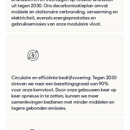
Updates
uit tegen 2030. Ons decarbonisatieplan omvat
mobiele en stationaire verbranding, verwarming en
Blog
elektriciteit, evenals energieprestaties en
Nieuws
gebruiksemissies van onze modulaire vloot.
Klantcases
Updates
Over Ons
Contact
Pers & media
Circulaire en efficiënte bedrijfsvoering: Tegen 2030
Werken bij
streven we naar een bezettingsgraad van 90%
Vacatures
voor onze kernvloot. Door onze gebouwen keer op
Jouw samenwerkingspartner
keer opnieuw in te zetten, kunnen we meer
samenlevingen bedienen met minder middelen en
Ons doel
lagere gebonden emissies.
Over ons
Support