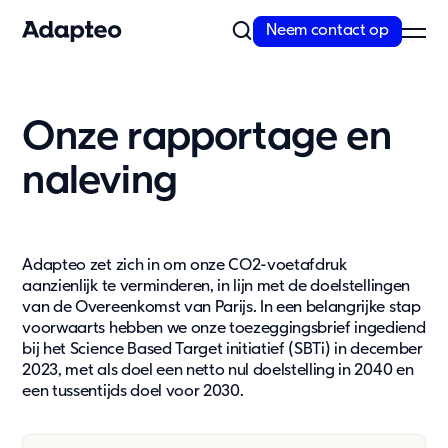
Neem contact op
Ons aanbod
Onze rapportage en
Kiezen voor modulair bouwen
naleving
Met meer dan 30 jaar expertise en marktleiderschap in Noord-
Europa hebben we een ongeëvenaarde...
Lees meer
Adapteo zet zich in om onze CO2-voetafdruk
Ons aanbod
aanzienlijk te verminderen, in lijn met de doelstellingen
van de Overeenkomst van Parijs. In een belangrijke stap
Space as a service
voorwaarts hebben we onze toezeggingsbrief ingediend
Huren
bij het Science Based Target initiatief (SBTi) in december
Aanpasbare modulaire units
2023, met als doel een netto nul doelstelling in 2040 en
Enkele units
een tussentijds doel voor 2030.
Extra opties
Ons aanbod