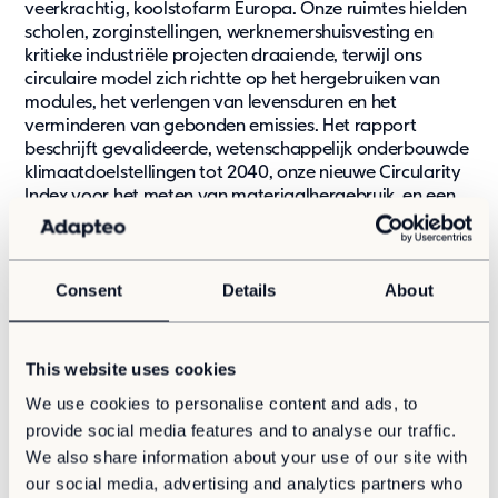
veerkrachtig, koolstofarm Europa. Onze ruimtes hielden
scholen, zorginstellingen, werknemershuisvesting en
kritieke industriële projecten draaiende, terwijl ons
circulaire model zich richtte op het hergebruiken van
modules, het verlengen van levensduren en het
verminderen van gebonden emissies. Het rapport
beschrijft gevalideerde, wetenschappelijk onderbouwde
klimaatdoelstellingen tot 2040, onze nieuwe Circularity
Index voor het meten van materiaalhergebruik, en een
Social Value Creation Model dat modulaire ruimte
koppelt aan tastbare resultaten voor samenlevingen.
Daarnaast laat het zien hoe groene financiering,
Consent
Details
About
governance en bedrijfscultuur duurzaamheid
verankeren in elke belangrijke beslissing.
This website uses cookies
Je vindt alles hier
We use cookies to personalise content and ads, to
provide social media features and to analyse our traffic.
We also share information about your use of our site with
our social media, advertising and analytics partners who