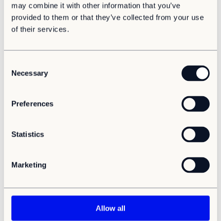
may combine it with other information that you’ve
Duurzaamheidsstatement 2024
provided to them or that they’ve collected from your use
of their services.
C
Necessary
o
n
s
Preferences
e
n
t
Statistics
S
e
Marketing
Duurzaamheidsstatement
l
e
2024
c
t
Allow all
In 2024 boden Adapteo's modulaire ruimtes onderdak
i