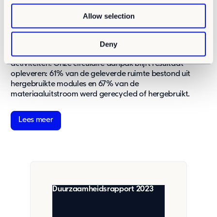
aan ongeveer 250.000 eindgebruikers in onderwijs, zorg
o
en andere sociale infrastructuur — essentiële sectoren
Allow selection
n
ondersteund met minimale milieu-impact en een
groeiende circulariteit binnen onze vloot. We
reduceerden onze broeikasgasemissies met bijna 20%
Deny
en behaalden 100% hernieuwbare elektriciteit in alle
activiteiten. Onze circulaire aanpak blijft resultaat
opleveren: 61% van de geleverde ruimte bestond uit
hergebruikte modules en 67% van de
materiaaluitstroom werd gerecycled of hergebruikt.
Lees meer
Duurzaamheidsrapport 2023