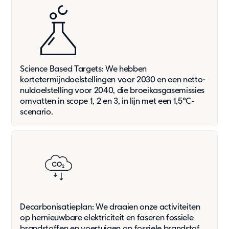
Oplossingen
Bouw & industrie
Kantoor
Kinderopvang
Science Based Targets: We hebben
Onderwijs
kortetermijndoelstellingen voor 2030 en een netto-
Ouderenzorg
nuldoelstelling voor 2040, die broeikasgasemissies
Overheid
omvatten in scope 1, 2 en 3, in lijn met een 1,5°C-
Wonen
scenario.
Zorg & Gezondheid
Onze oplossingen
Duurzaamheid
Onze aanpak
Rapportage en naleving
Decarbonisatieplan: We draaien onze activiteiten
Duurzaamheid
op hernieuwbare elektriciteit en faseren fossiele
brandstoffen en voertuigen op fossiele brandstof