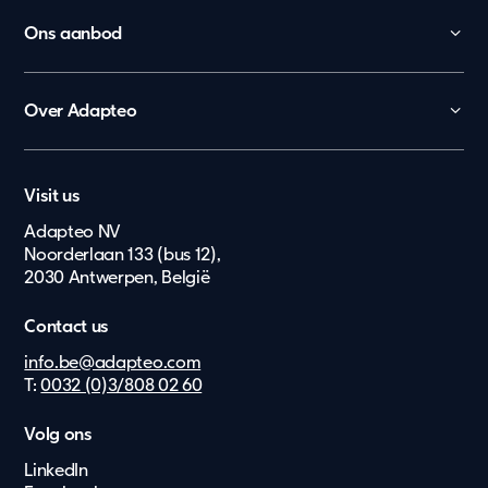
Ons aanbod
Kinderopvang
Onderwijs
Over Adapteo
Kantoor
Contact
Overheid
Nederland
Vacatures
Zorg en gezondheid
Visit us
Lietuvių
Pers & Media
Ouderenzorg
Adapteo NV
Eesti Keel
Noorderlaan 133 (bus 12),
Wonen
2030 Antwerpen, België
Suomi
Bouw & Industrie
Dansk
Extra's
Contact us
Norsk
info.be@adapteo.com
T:
0032 (0)3/808 02 60
Deutsch
Svenska
Volg ons
LinkedIn
English