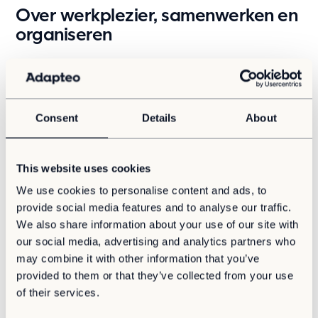
Updates
Over werkplezier, samenwerken en
organiseren
Blog
Nieuws
Ik ben Suzanne Tiggelaar en ben Office Assistant voor
Klantcases
de vestiging Coevorden. Dit doe ik nu bijna twee jaar en
Updates
rij nog elke dag met veel plezier naar het mooie
Coevorden.
Consent
Details
About
Over Ons
Een baan die past bij wat ik leuk vind
Contact
This website uses cookies
Destijds heb ik bij Adapteo gesolliciteerd omdat ze op
Pers & media
zoek waren naar iemand die vooral de zaakjes kon
We use cookies to personalise content and ads, to
Werken bij
regelen en goed kan schakelen. Het organiseren en
provide social media features and to analyse our traffic.
Vacatures
regelen van zaken is altijd al mijn kracht geweest en als
We also share information about your use of our site with
Jouw samenwerkingspartner
je hiervan je werk kunt maken is dat natuurlijk helemaal
our social media, advertising and analytics partners who
top. Na het eerste gesprek en de rondleiding was er zo’n
Ons doel
may combine it with other information that you’ve
goede klik dat ik direct ja heb gezegd.
Over ons
provided to them or that they’ve collected from your use
of their services.
Werken met veel verschillende
Support
collega’s