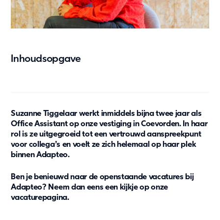
Oplossingen
Bouw & industrie
Kantoor
Kinderopvang
Inhoudsopgave
Onderwijs
Ouderenzorg
Overheid
Wonen
Suzanne Tiggelaar werkt inmiddels bijna twee jaar als
Zorg & Gezondheid
Office Assistant op onze vestiging in Coevorden. In haar
Onze oplossingen
rol is ze uitgegroeid tot een vertrouwd aanspreekpunt
voor collega’s en voelt ze zich helemaal op haar plek
binnen Adapteo.
Duurzaamheid
Onze aanpak
Ben je benieuwd naar de openstaande vacatures bij
Adapteo? Neem dan eens een kijkje op onze
Rapportage en naleving
vacaturepagina.
Duurzaamheid