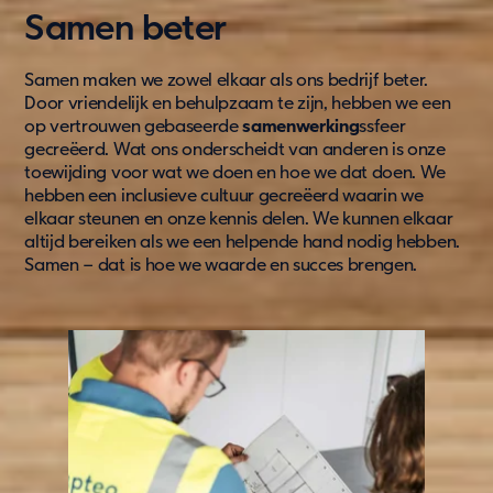
Updates
Samen beter
Blog
Samen maken we zowel elkaar als ons bedrijf beter.
Nieuws
Door vriendelijk en behulpzaam te zijn, hebben we een
Klantcases
op vertrouwen gebaseerde
samenwerking
ssfeer
Updates
gecreëerd. Wat ons onderscheidt van anderen is onze
toewijding voor wat we doen en hoe we dat doen. We
hebben een inclusieve cultuur gecreëerd waarin we
Over Ons
elkaar steunen en onze kennis delen. We kunnen elkaar
Contact
altijd bereiken als we een helpende hand nodig hebben.
Samen – dat is hoe we waarde en succes brengen.
Pers & media
Werken bij
Vacatures
Jouw samenwerkingspartner
Ons doel
Over ons
Support