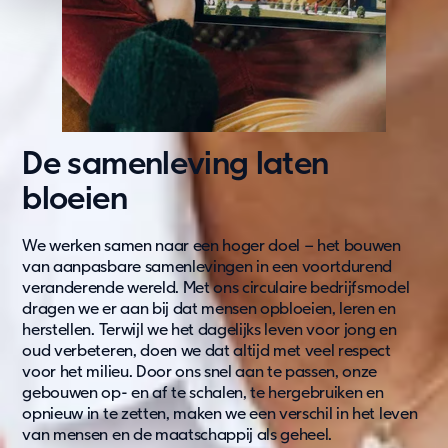
De samenleving laten
bloeien
We werken samen naar een hoger doel – het bouwen
van aanpasbare samenlevingen in een voortdurend
veranderende wereld. Met ons circulaire bedrijfsmodel
dragen we er aan bij dat mensen opbloeien, leren en
herstellen. Terwijl we het dagelijks leven voor jong en
oud verbeteren, doen we dat altijd met veel respect
voor het milieu. Door ons snel aan te passen, onze
gebouwen op- en af te schalen, te hergebruiken en
opnieuw in te zetten,
maken we een verschil in het leven
van mensen en de maatschappij als geheel.