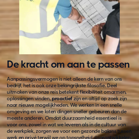
Service & support
Retour
De kracht om aan te passen
Aanpassingsvermogen is niet alleen de kern van ons
bedrijf, het is ook onze belangrijkste filosofie. Deel
uitmaken van onze reis betekent flexibiliteit omarmen,
oplossingen vinden,
proactief
zijn en altijd op zoek zijn
naar nieuwe mogelijkheden. We werken in een snelle
omgeving en we laten dingen sneller gebeuren dan de
meeste anderen. Omdat duurzaamheid essentieel is
voor ons, zowel in wat we leveren als in de cultuur van
de werkplek, zorgen we voor een gezonde balans tussen
werk en privé terwijl we op topsnelheid doorontwikkelen.