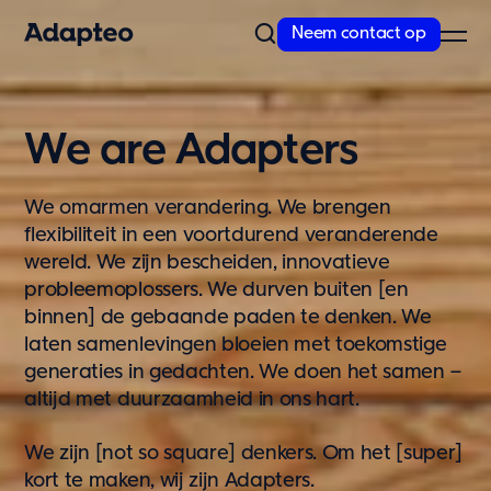
Neem contact op
Ons aanbod
We are Adapters
Kiezen voor modulair bouwen
Met meer dan 30 jaar expertise en marktleiderschap in Noord-
We omarmen verandering. We brengen
Europa hebben we een ongeëvenaarde...
flexibiliteit in een voortdurend veranderende
Lees meer
wereld. We zijn bescheiden, innovatieve
probleemoplossers. We durven buiten [en
Ons aanbod
binnen] de gebaande paden te denken. We
Space as a service
laten samenlevingen bloeien met toekomstige
Huren
generaties in gedachten. We doen het samen –
Aanpasbare modulaire units
altijd met duurzaamheid in ons hart.
Enkele units
We zijn [not so square] denkers. Om het [super]
Extra opties
kort te maken, wij zijn Adapters.
Ons aanbod