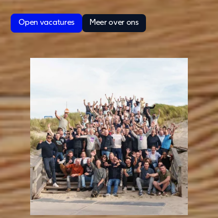
Oplossingen
Open vacatures
Meer over ons
Bouw & industrie
Kantoor
Kinderopvang
Onderwijs
Ouderenzorg
Overheid
Wonen
Zorg & Gezondheid
Onze oplossingen
Duurzaamheid
Onze aanpak
Rapportage en naleving
Duurzaamheid