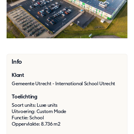
Oplossingen
Bouw & industrie
Kantoor
Kinderopvang
Onderwijs
Ouderenzorg
Overheid
Info
Wonen
Zorg & Gezondheid
Klant
Onze oplossingen
Gemeente Utrecht - International School Utrecht
Toelichting
Duurzaamheid
Soort units: Luxe units
Onze aanpak
Uitvoering: Custom Made
Rapportage en naleving
Functie: School
Duurzaamheid
Oppervlakte: 8.736 m2