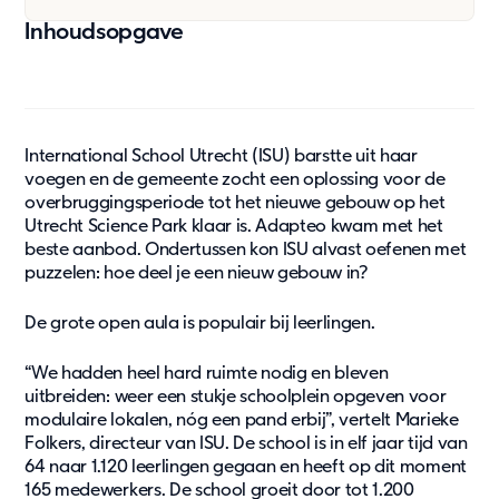
Updates
Inhoudsopgave
Blog
Nieuws
Klantcases
Updates
International School Utrecht (ISU) barstte uit haar
voegen en de gemeente zocht een oplossing voor de
overbruggingsperiode tot het nieuwe gebouw op het
Over Ons
Utrecht Science Park klaar is. Adapteo kwam met het
Contact
beste aanbod. Ondertussen kon ISU alvast oefenen met
Pers & media
puzzelen: hoe deel je een nieuw gebouw in?
Werken bij
De grote open aula is populair bij leerlingen.
Vacatures
Jouw samenwerkingspartner
“We hadden heel hard ruimte nodig en bleven
Ons doel
uitbreiden: weer een stukje schoolplein opgeven voor
modulaire lokalen, nóg een pand erbij”, vertelt Marieke
Over ons
Folkers, directeur van ISU. De school is in elf jaar tijd van
64 naar 1.120 leerlingen gegaan en heeft op dit moment
Support
165 medewerkers. De school groeit door tot 1.200