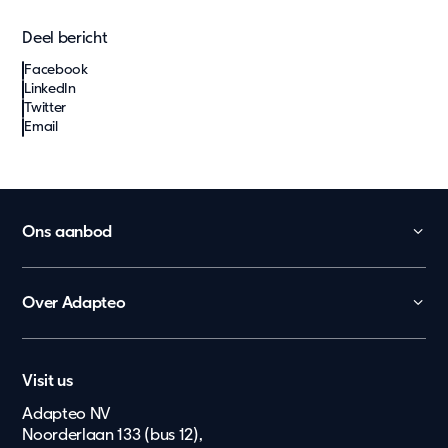
Deel bericht
Facebook
LinkedIn
Twitter
Email
Ons aanbod
Kinderopvang
Onderwijs
Over Adapteo
Kantoor
Contact
Overheid
Nederland
Vacatures
Zorg en gezondheid
Visit us
Lietuvių
Pers & Media
Ouderenzorg
Adapteo NV
Eesti Keel
Noorderlaan 133 (bus 12),
Wonen