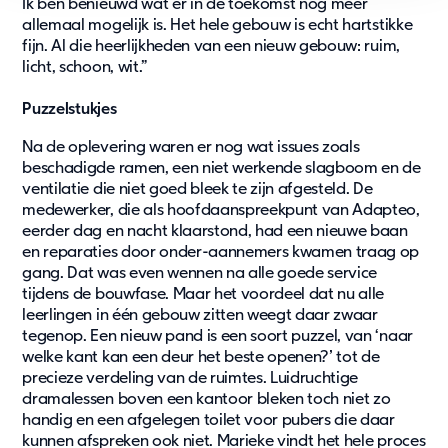
Ik ben benieuwd wat er in de toekomst nog meer
allemaal mogelijk is. Het hele gebouw is echt hartstikke
fijn. Al die heerlijkheden van een nieuw gebouw: ruim,
licht, schoon, wit.”
Puzzelstukjes
Na de oplevering waren er nog wat issues zoals
beschadigde ramen, een niet werkende slagboom en de
ventilatie die niet goed bleek te zijn afgesteld. De
medewerker, die als hoofdaanspreekpunt van Adapteo,
eerder dag en nacht klaarstond, had een nieuwe baan
en reparaties door onder-aannemers kwamen traag op
gang. Dat was even wennen na alle goede service
tijdens de bouwfase. Maar het voordeel dat nu alle
leerlingen in één gebouw zitten weegt daar zwaar
tegenop. Een nieuw pand is een soort puzzel, van ‘naar
welke kant kan een deur het beste openen?’ tot de
precieze verdeling van de ruimtes. Luidruchtige
dramalessen boven een kantoor bleken toch niet zo
handig en een afgelegen toilet voor pubers die daar
kunnen afspreken ook niet. Marieke vindt het hele proces