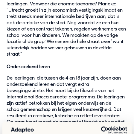
leerlingen. Vanwaar die enorme toename? Marieke:
Service & support
“Utrecht groeit in zijn economisch vestigingsklimaat en
Retour
trekt steeds meer internationale bedrijven aan, dat is
ook de ambitie van de stad. Nog voordat ze een huis
kiezen of een contract tekenen, regelen werknemers een
school voor hun kinderen. We maakten op de vorige
locatie al de grap ‘We nemen de hele straat over’ want
uiteindelijk hadden we vier gebouwen in dezelfde
straat.”
Onderzoekend leren
De leerlingen, die tussen de 4 en 18 jaar zijn, doen aan
onderzoekend leren en dat vergt extra
bewegingsruimte. Het hoort bij de filosofie van het
International Baccalaureate-programma. De leerlingen
zijn actief betrokken bij het eigen onderwijs en de
schoolgemeenschap en krijgen veel keuzevrijheid. Dat
resulteert in creatieve, kritische en reflectieve denkers.
Op haar beurt moest de gemeente Utrecht ook creatief
denken om met een oplossing te komen voor de