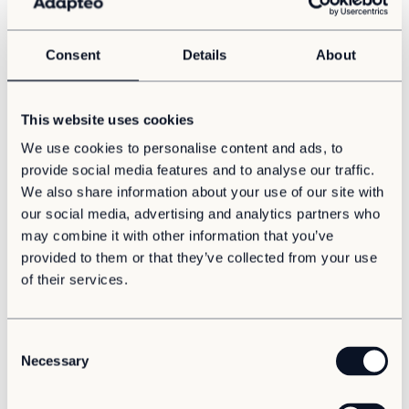
Korte lijnen met aandacht voor elkaar
Consent
Details
About
Mariël kijkt met een goed gevoel terug op de
samenwerking: “De communicatie met Adapteo
This website uses cookies
verliep prettig en met korte lijnen. Er werd goed
geluisterd en er was ruimte voor overleg. De
We use cookies to personalise content and ads, to
samenwerking met de onderaannemer en de
provide social media features and to analyse our traffic.
projectbegeleider vanuit de veiling verliep ook
We also share information about your use of our site with
vlekkeloos. We hadden een goede klik met alle
our social media, advertising and analytics partners who
projectbetrokkenen.” Zo ook met Leo, een vakman
may combine it with other information that you’ve
met veel kennis die vanuit Adapteo werd
provided to them or that they’ve collected from your use
aangedragen. “Het was mooi om te zien hoe jong
of their services.
en oud samenkwamen in dit project.”
Dat er goed werd meegedacht blijkt uit de isolatie
C
Necessary
van de wanden. Deze zijn goed geïsoleerd met als
o
gevolg dat het daardoor veel rustiger is binnen.
n
Tijdens het plaatsen bleek er daarnaast een kier te
s