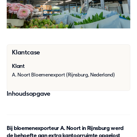
Oplossingen
Bouw & industrie
Kantoor
Kinderopvang
Onderwijs
Ouderenzorg
Klantcase
Overheid
Klant
Wonen
A. Noort Bloemenexport (Rijnsburg, Nederland)
Zorg & Gezondheid
Onze oplossingen
Inhoudsopgave
Duurzaamheid
Onze aanpak
Rapportage en naleving
Duurzaamheid
Bij bloemenexporteur A. Noort in Rijnsburg werd
de behoefte aan extra kantoorruimte opgelost