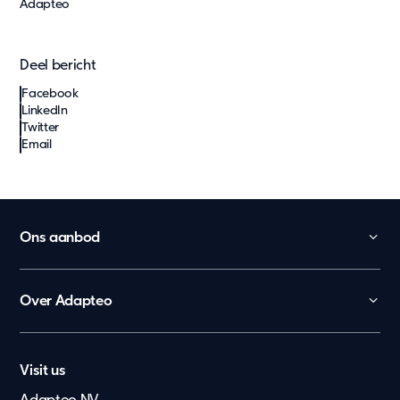
Adapteo
Deel bericht
Facebook
LinkedIn
Twitter
Email
Ons aanbod
Kinderopvang
Onderwijs
Over Adapteo
Kantoor
Contact
Overheid
Nederland
Vacatures
Zorg en gezondheid
Visit us
Lietuvių
Pers & Media
Ouderenzorg