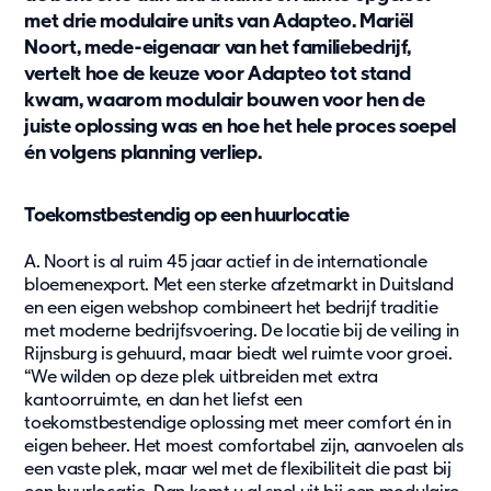
Updates
met drie modulaire units van Adapteo. Mariël
Noort, mede-eigenaar van het familiebedrijf,
Blog
vertelt hoe de keuze voor Adapteo tot stand
Nieuws
kwam, waarom modulair bouwen voor hen de
Klantcases
juiste oplossing was en hoe het hele proces soepel
Updates
én volgens planning verliep.
Over Ons
Toekomstbestendig op een huurlocatie
Contact
A. Noort is al ruim 45 jaar actief in de internationale
Pers & media
bloemenexport. Met een sterke afzetmarkt in Duitsland
Werken bij
en een eigen webshop combineert het bedrijf traditie
Vacatures
met moderne bedrijfsvoering. De locatie bij de veiling in
Rijnsburg is gehuurd, maar biedt wel ruimte voor groei.
Jouw samenwerkingspartner
“We wilden op deze plek uitbreiden met extra
Ons doel
kantoorruimte, en dan het liefst een
Over ons
toekomstbestendige oplossing met meer comfort én in
eigen beheer. Het moest comfortabel zijn, aanvoelen als
een vaste plek, maar wel met de flexibiliteit die past bij
Support