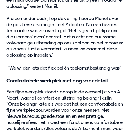
een huurlocatie. Dan komt u al snel uit bij een modulaire
Service & support
oplossing,” vertelt Mariël.
Retour
Via een ander bedrijf op de veiling hoorde Mariël over
de positieve ervaringen met Adapteo. Na een bezoek
ter plaatse was ze overtuigd: “Het is geen tijdelijke unit
die u ergens ‘even’ neerzet. Het is echt een duurzame,
volwaardige uitbreiding op ons kantoor. En het mooie is:
als onze situatie verandert, kunnen we daar met deze
oplossing op inspelen.”
“We wilden iets dat flexibel én toekomstbestendig was”
Comfortabele werkplek met oog voor detail
Een fijne werkplek stond voorop in de wensenlijst van A.
Noort, waarbij comfort en uitstraling belangrijk zijn.
“Onze belangrijkste eis was dat het een comfortabele en
fijne werkplek zou worden voor onze mensen. Met
nieuwe bureaus, goede stoelen en een prettige,
huiselijke sfeer. Het moest een functionele, comfortabele
werkplek worden. Alles volgens de Arbo-richtlijnen, waar