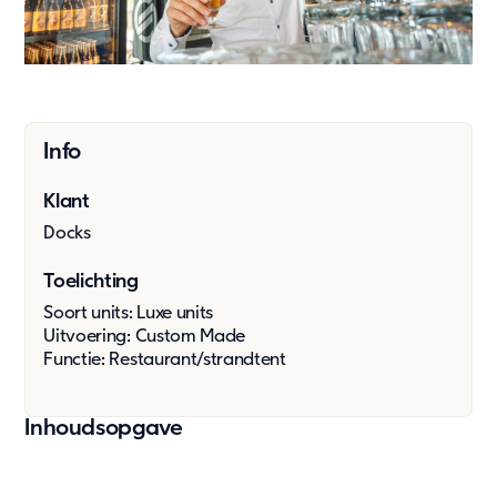
Oplossingen
Bouw & industrie
Kantoor
Kinderopvang
Info
Onderwijs
Ouderenzorg
Klant
Overheid
Docks
Wonen
Zorg & Gezondheid
Toelichting
Onze oplossingen
Soort units: Luxe units
Uitvoering: Custom Made
Duurzaamheid
Functie: Restaurant/strandtent
Onze aanpak
Inhoudsopgave
Rapportage en naleving
Duurzaamheid