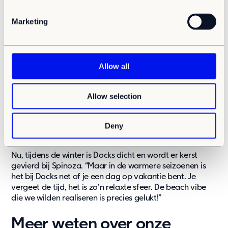
S
professionele keuken en extra grote ramen om buiten
e
naar binnen te halen.”
Marketing
l
e
Kerstdiner
c
In 2023 verhuist Docks naar zijn permanente locatie,
t
Allow all
driehonderd meter verderop onder een nieuwbouw
i
appartementencomplex. “Adapteo neemt onze modules
o
dan weer terug”, zegt Ralph die de samenwerking heel
Allow selection
n
prettig vond, omdat de contactpersoon regelmatig
langskwam en de eigenaren meenam in alle
communicatie, ook al was de gemeente de
Deny
opdrachtgever.
Nu, tijdens de winter is Docks dicht en wordt er kerst
gevierd bij Spinoza. “Maar in de warmere seizoenen is
het bij Docks net of je een dag op vakantie bent. Je
vergeet de tijd, het is zo’n relaxte sfeer. De beach vibe
die we wilden realiseren is precies gelukt!”
Meer weten over onze