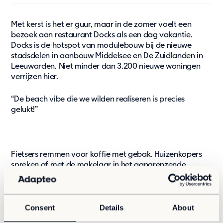
Updates
Met kerst is het er guur, maar in de zomer voelt een
Blog
bezoek aan restaurant Docks als een dag vakantie.
Nieuws
Docks is de hotspot van modulebouw bij de nieuwe
Klantcases
stadsdelen in aanbouw Middelsee en De Zuidlanden in
Updates
Leeuwarden. Niet minder dan 3.200 nieuwe woningen
verrijzen hier.
Over Ons
“De beach vibe die we wilden realiseren is precies
Contact
gelukt!”
Pers & media
Werken bij
Vacatures
Fietsers remmen voor koffie met gebak. Huizenkopers
Jouw samenwerkingspartner
spreken af met de makelaar in het aangrenzende
informatiecentrum. Aanstaande bewoners komen
Ons doel
dineren. Projectontwikkelaars van de gemeente houden
Over ons
er pal naast kantoor. “Projectontwikkelaars vinden
Docks ideaal, omdat het uitkijkt over de nieuwbouw”,
Consent
Details
About
Support
zegt Ralph Pol die samen met Jan Willem Schoot