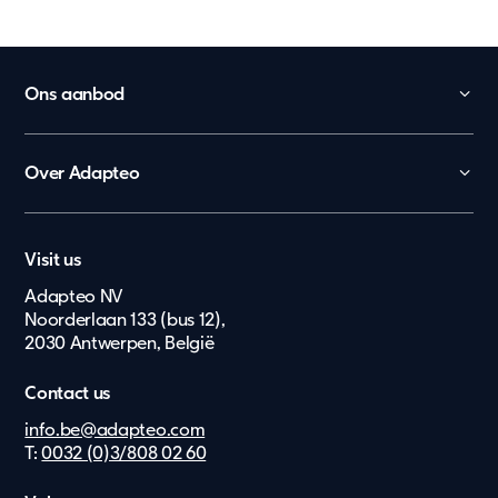
Ons aanbod
Kinderopvang
Onderwijs
Over Adapteo
Kantoor
Contact
Overheid
Nederland
Vacatures
Zorg en gezondheid
Visit us
Lietuvių
Pers & Media
Ouderenzorg
Adapteo NV
Eesti Keel
Noorderlaan 133 (bus 12),
Wonen
2030 Antwerpen, België
Suomi
Bouw & Industrie
Dansk
Extra's
Contact us
Norsk
info.be@adapteo.com
T:
0032 (0)3/808 02 60
Deutsch