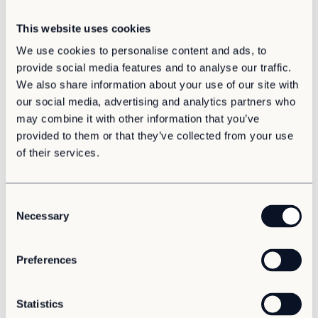
eigenaar is. “Het is een schot in de roos denk ik.”
Service & support
This website uses cookies
Retour
Knallen
We use cookies to personalise content and ads, to
Docks was één dag open toen het vanwege corona
provide social media features and to analyse our traffic.
moest sluiten. “Die tijd hebben we gebruikt om ons
We also share information about your use of our site with
beach concept verder uit te werken met pergola’s en
our social media, advertising and analytics partners who
een groter vlonderterras. In de zomer konden de we
may combine it with other information that you’ve
gaan knallen”, zegt Ralph die samen met zijn
provided to them or that they’ve collected from your use
compagnon ook lunchroom Barrevoets, eetcafé
of their services.
Spinoza en cocktailbar Dr. Watson bestiert in
Leeuwarden. Horeca die bekend staat om haar
biologische producten en leuke evenementjes. Die heeft
Docks ook.
C
Necessary
o
Oesters
n
s
“In het najaar hadden we een gin- en oesteravond met
Preferences
DJ. En projectontwikkelaars vierden hier hun mijlpalen
e
met honderd man. Gasten zeggen aan het interieur niet
n
te zien dat het tijdelijke huisvesting is. Alles is afgewerkt
t
Statistics
met steigerhout, we hebben een handgemaakte bar, een