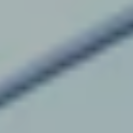
Updates
Blog
Nieuws
Klantcases
Updates
Over Ons
Contact
Pers & media
Werken bij
Vacatures
Jouw samenwerkingspartner
Ons doel
Over ons
Support