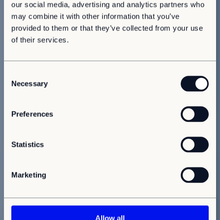
our social media, advertising and analytics partners who
may combine it with other information that you’ve
provided to them or that they’ve collected from your use
of their services.
C
Necessary
o
n
s
Preferences
e
n
t
Statistics
S
e
Marketing
l
e
c
t
Allow all