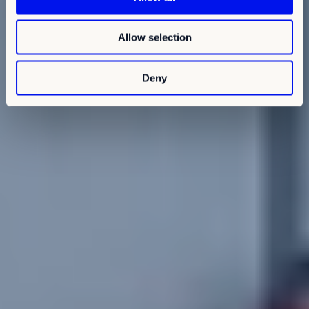
i
o
Allow selection
n
Deny