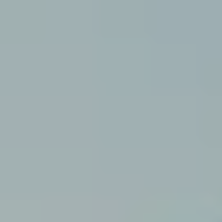
Oplossingen
Bouw & industrie
Kantoor
Kinderopvang
Onderwijs
Ouderenzorg
Overheid
Wonen
Zorg & Gezondheid
Onze oplossingen
Duurzaamheid
Onze aanpak
Rapportage en naleving
Duurzaamheid