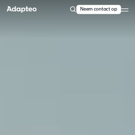
Neem contact op
Ons aanbod
Kiezen voor modulair bouwen
Met meer dan 30 jaar expertise en marktleiderschap in Noord-
Europa hebben we een ongeëvenaarde...
Lees meer
Ons aanbod
Space as a service
Huren
Aanpasbare modulaire units
Enkele units
Extra opties
Ons aanbod